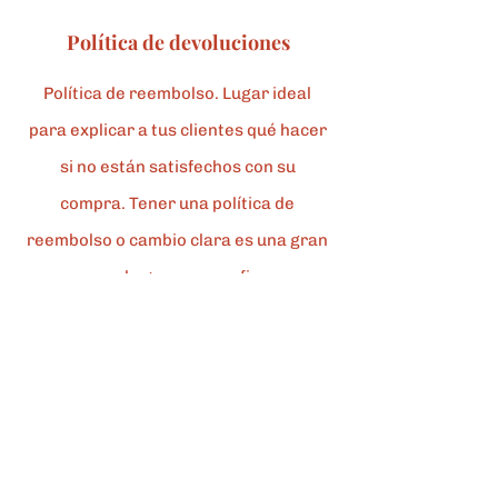
Política de devoluciones
Política de reembolso. Lugar ideal
para explicar a tus clientes qué hacer
si no están satisfechos con su
compra. Tener una política de
reembolso o cambio clara es una gran
manera de generar confianza y
garantizar que tus clientes compren
con seguridad.
Segundo párrafo de la política de
cambios y devoluciones. Haz clic aquí
para agregar tu propio texto y