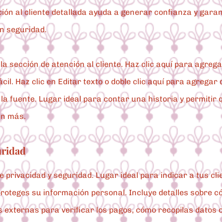
ción al cliente detallada ayuda a generar confianza y garan
n seguridad.
a sección de atención al cliente. Haz clic aquí para agrega
fácil. Haz clic en Editar texto o doble clic aquí para agregar
r la fuente. Lugar ideal para contar una historia y permitir 
an más.
uridad
de privacidad y seguridad. Lugar ideal para indicar a tus cl
roteges su información personal. Incluye detalles sobre 
externas para verificar los pagos, cómo recopilas datos 