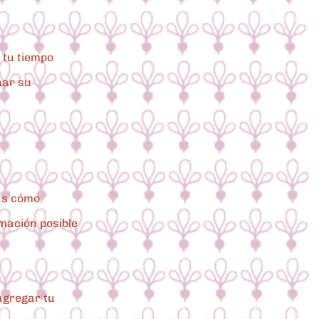
 tu tiempo
nar su
tas cómo
rmación posible
agregar tu