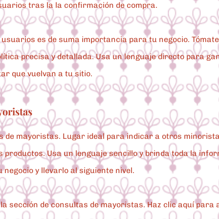
suarios tras la la confirmación de compra.
s usuarios es de suma importancia para tu negocio. Tómate
lítica precisa y detallada. Usa un lenguaje directo para ga
ar que vuelvan a tu sitio.
oristas
s de mayoristas. Lugar ideal para indicar a otros minoris
s productos. Usa un lenguaje sencillo y brinda toda la info
negocio y llevarlo al siguiente nivel.
la sección de consultas de mayoristas. Haz clic aquí para 