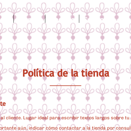
ega?
Cuentos
Biografía
Contacto
Política de la tienda
nte
al cliente. Lugar ideal para escribir textos largos sobre t
ortante aún, indicar cómo contactar a la tienda por consul