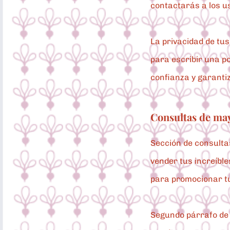
contactarás a los u
La privacidad de tu
para escribir una po
confianza y garantiz
Consultas de may
Sección de consulta
vender tus increíble
para promocionar tu 
Segundo párrafo de 