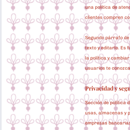
una política de aten
clientes compren co
Segundo párrafo de l
texto y editarlo. Es 
la política y cambia
usuarios te conozc
Privacidad y seg
Sección de política 
usas, almacenas y p
empresas bancarias 