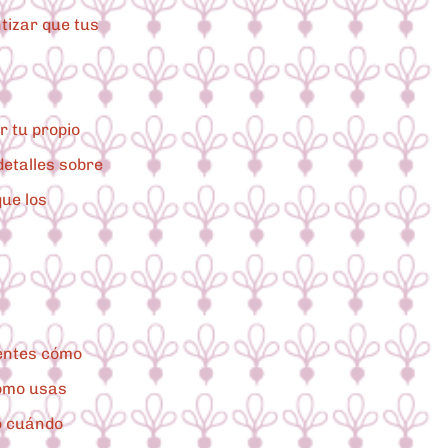
tizar que tus
r tu propio
 detalles sobre
que los
ientes cómo
cómo usas
o cuándo