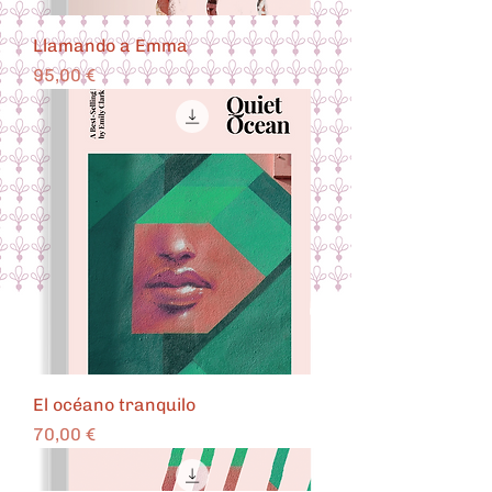
Llamando a Emma
Precio
95,00 €
El océano tranquilo
Precio
70,00 €